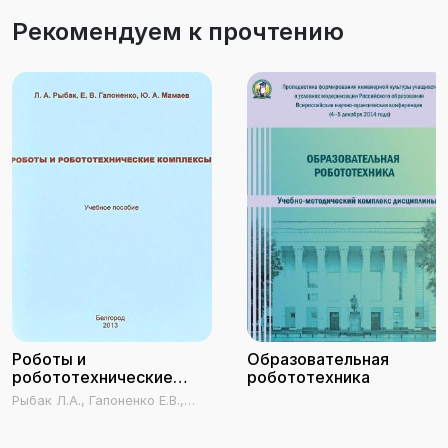
Рекомендуем к прочтению
Роботы и
Образовательная
робототехнические
робототехника
комплексы
Рыбак Л.А., Гапоненко Е.В.,
Мамаев Ю.А.