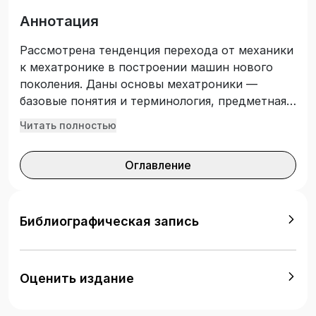
Аннотация
Рассмотрена тенденция перехода от механики
к мехатронике в построении машин нового
поколения. Даны основы мехатроники —
базовые понятия и терминология, предметная
область, новые гибридные технологии, области
Читать полностью
применения современных мехатронных машин;
методы построения и анализа
Оглавление
интегрированных мехатронных модулей и
систем. Приведены примеры современных
мехатронных модулей и систем, аспекты
математического моделирования и
Библиографическая запись
оптимизации движений многомерных
мехатронных систем, система управления
мобильным роботом на основе Интернет-
Оценить издание
технологий в реальном времени.
Подготовлено с учетом требований