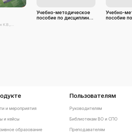
и
Учебно-методическое
Учебно-ме
пособие по дисциплине
пособие п
Математика.
Математика
 К.В.,
Математический анализ.
Часть 1
родукте
Пользователям
ти и мероприятия
Руководителям
ы и кейсы
Библиотекам ВО и СПО
зивное образование
Преподавателям