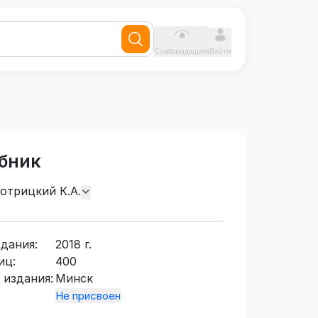
Слабовидящим
Войти
бник
мотрицкий К.А.
здания:
2018 г.
иц:
400
 издания:
Минск
Не присвоен