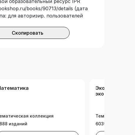
овой образовательный ресурс IPR
ookshop.ru/books/90713/details (дата
па: для авторизир. пользователей
Скопировать
атематика
Экономика. От
экономика
ематическая коллекция
Тематическая ко
888 изданий
6039 изданий