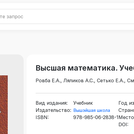
Высшая математика. Уче
Ровба Е.А., Ляликов А.С., Сетько Е.А., С
Вид издания:
Учебник
Год и
Издательство:
Стран
Вышэйшая школа
ISBN:
978-985-06-2838-1
Место
DOI: