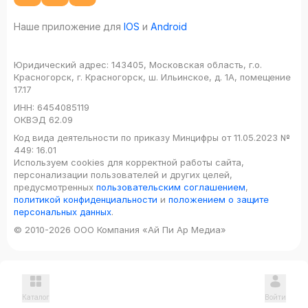
Наше приложение для
IOS
и
Android
Юридический адрес:
143405, Московская область, г.о.
Красногорск, г. Красногорск, ш. Ильинское, д. 1А, помещение
17.17
ИНН:
6454085119
ОКВЭД
62.09
Код вида деятельности по приказу Минцифры от 11.05.2023 №
449: 16.01
Используем cookies для корректной работы сайта,
персонализации пользователей и других целей,
предусмотренных
пользовательским соглашением
,
политикой конфиденциальности
и
положением о защите
персональных данных
.
© 2010-2026 ООО Компания «Ай Пи Ар Медиа»
Каталог
Войти