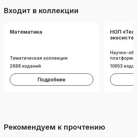
технологии, нефтехимии и биотехнологии»
Входит в коллекции
очной и заочной форм обучения.
Математика
НОП «Tech
экосистем
техническ
Научно-обр
Тематическая коллекция
платформа 
2888 изданий
10653 изда
Подробнее
Рекомендуем к прочтению