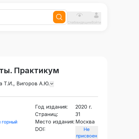
Слабовидящим
Войти
сты. Практикум
 Т.И., Вигоров А.Ю.
Год издания:
2020 г.
Страниц:
31
Место издания:
Москва
 горный
DOI:
Не
присвоен