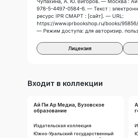
Чупахина, А. Ю. Вигоров. — Москва : Ай
978-5-4497-0584-6. — Текст : электро
ресурс IPR СМАРТ : [сайт]. — URL:
https://www.iprbookshop.ru/books/95856/
— Режим доступа: для авторизир. поль
Лицензия
Входит в коллекции
Ай Пи Ар Медиа, Вузовское
А
образование
г
у
Издательская коллекция
И
Южно-Уральский государственный
Ю