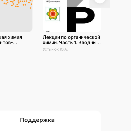
кая химия
Лекции по органической
Органич
нтов-
химии. Часть 1. Вводный
Часть 2
в). Часть 1
концентр
Устынюк Ю.А.
Поддержка