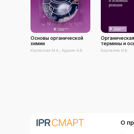
Основы органической
Органическая
химии
термины и ос
реакции
Юровская М.А., Куркин А.В.
Боровлев И.В.
О п