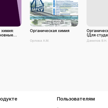
 химия:
Органическая химия
Органичес
новные
(Для студе
иностранце
Орлова А.М.
Данилов В.Н.
родукте
Пользователям