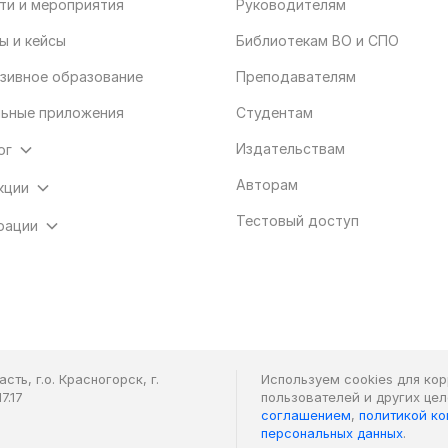
ти и мероприятия
Руководителям
ы и кейсы
Библиотекам ВО и СПО
зивное образование
Преподавателям
ьные приложения
Студентам
Издательствам
ог
Авторам
кции
Тестовый доступ
рации
ть, г.о. Красногорск, г.
Используем cookies для ко
7.17
пользователей и других це
соглашением
,
политикой к
персональных данных
.