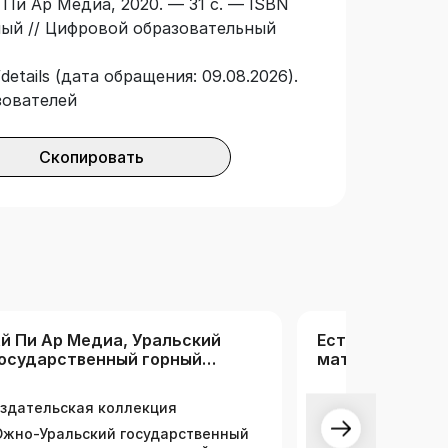
 Пи Ар Медиа, 2020. — 31 с. — ISBN
нный // Цифровой образовательный
details (дата обращения: 09.08.2026).
зователей
Скопировать
й Пи Ар Медиа, Уральский
Естественные н
осударственный горный
математика и 
ниверситет
(РК)
здательская коллекция
жно-Уральский государственный