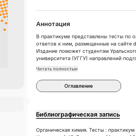
Аннотация
В практикуме представлены тесты по о
ответов к ним, размещенные на сайте d
Издание поможет студентам Уральского
университета (УГГУ) направлений подго
природопользование» и 20.03.01 «Техн
Читать полностью
«Инженерная защита окружающей среды
подготовиться к тестированию по осно
Оглавление
обеспечивает формирование профессио
всем видам деятельности ФГОС ВО для
быть полезна для участников олимпиад
Библиографическая запись
Органическая химия. Тесты : практикум /