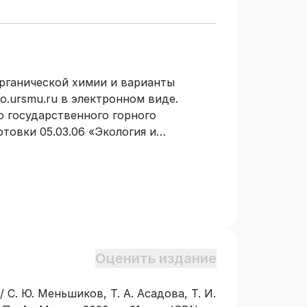
рганической химии и варианты
o.ursmu.ru в электронном виде.
 государственного горного
товки 05.03.06 «Экология и
осферная безопасность» (профиль
») без ограничения по времени
вам химической науки, а также
нальных и общих компетенций по
 данных направлений. Книга может
 по химии.
Оценить издание
 С. Ю. Меньшиков, Т. А. Асадова, Т. И.