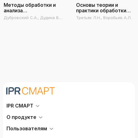
Методы обработки и
Основы теории и
анализа
практики обработки
экспериментальных
экспериментальных
Дубровский С.А., Дудина В.А.,
Третьяк Л.Н., Воробьев А.Л.
данных
данных
Садыева Я.В.
IPR СМАРТ
О продукте
Пользователям