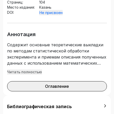
Страниц:
104
Место издания:
Казань
DOI:
Не присвоен
Аннотация
Содержит основные теоретические выкладки
по методам статистической обработки
эксперимента и приемам описания полученных
данных с использованием математических
зависимостей. Рассмотрены способы
Читать полностью
реализации этих задач в среде MS Excel и
создания готовых рабочих листов электронной
Оглавление
таблицы для их использования при решении
подобных задач. Предназначено для
бакалавров технологических специальностей,
изучающих дисциплину «Моделирование
Библиографическая запись
химико-технологических процессов».