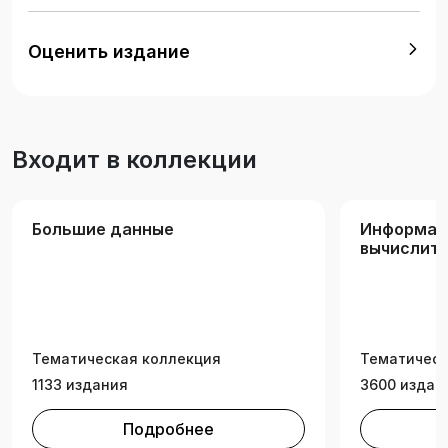
Подготовлено на кафедре общей химической
технологии.
Оценить издание
Входит в коллекции
Большие данные
Информат
вычислите
Тематическая коллекция
Тематическ
1133 издания
3600 издан
Подробнее