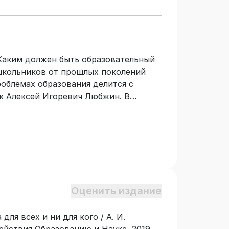
 Каким должен быть образовательный
школьников от прошлых поколений
облемах образования делится с
к Алексей Игоревич Любжин. В
е, исторические очерки и выдержки
юстраций использованы
коллекции автора. Книга адресована
рспективами российского образования.
Оценить издание
для всех и ни для кого / А. И.