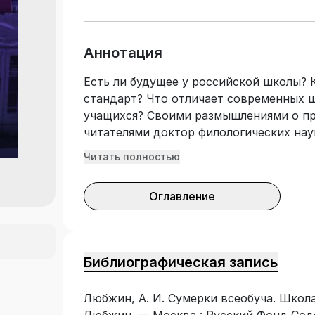
Аннотация
Есть ли будущее у российской школы?
стандарт? Что отличает современных 
учащихся? Своими размышлениями о пр
читателями доктор филологических нау
сборник включены статьи по педагогик
Читать полностью
из «Живого Журнала». В качестве илл
дореволюционные открытки из личной 
Оглавление
всем, кто интересуется историей и пе
Библиографическая запись
Любжин, А. И. Сумерки всеобуча. Школа 