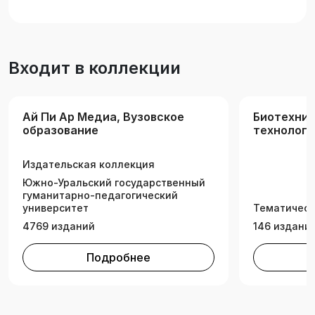
самостоятельного изучения.
Входит в коллекции
Ай Пи Ар Медиа, Вузовское
Биотехнич
образование
технологи
Издательская коллекция
Южно-Уральский государственный
гуманитарно-педагогический
университет
Тематическ
4769 изданий
146 издани
Подробнее