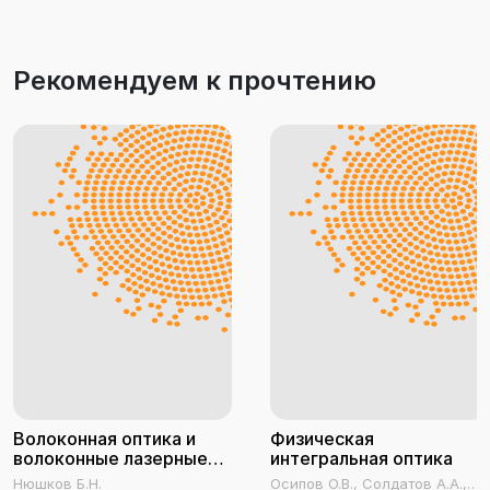
Рекомендуем к прочтению
Волоконная оптика и
Физическая
волоконные лазерные
интегральная оптика
системы. Часть I
Нюшков Б.Н.
Осипов О.В., Солдатов А.А.,