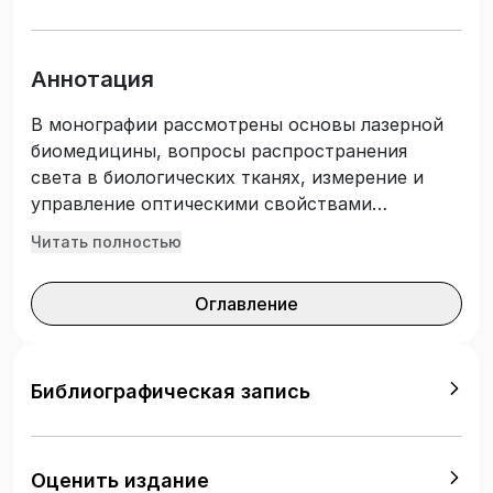
Аннотация
В монографии рассмотрены основы лазерной
биомедицины, вопросы распространения
света в биологических тканях, измерение и
управление оптическими свойствами
биотканей. Описаны лазеры и волоконные
Читать полностью
световоды для биомедицины, основы
лазерной спектрофотометрии и фурье-
Оглавление
спектроскопии, оптико-калориметрической
спектроскопии, лазерного микроспектрального
анализа в биомедицинских исследованиях.
Книга будет полезна студентам физических и
Библиографическая запись
медицинских специальностей и врачам,
занимающимся диагностикой тканей, а также
всем интересующимся данной темой для
Оценить издание