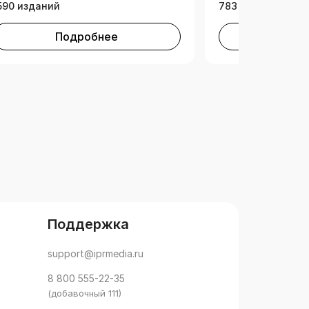
590 изданий
783 издания
Подробнее
Под
Поддержка
support@iprmedia.ru
8 800 555-22-35
(добавочный 111)