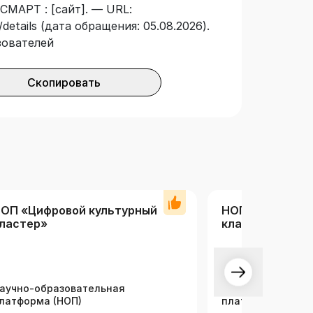
СМАРТ : [сайт]. — URL:
details (дата обращения: 05.08.2026).
зователей
Скопировать
ОП «Цифровой культурный
НОП «Цифровой
ластер»
кластер» (вузы
аучно-образовательная
Научно-образова
латформа (НОП)
платформа (НОП)