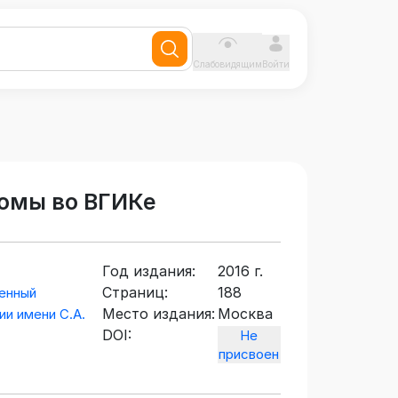
Слабовидящим
Войти
ломы во ВГИКе
Год издания:
2016 г.
Страниц:
188
енный
Место издания:
Москва
и имени С.А.
DOI:
Не
присвоен