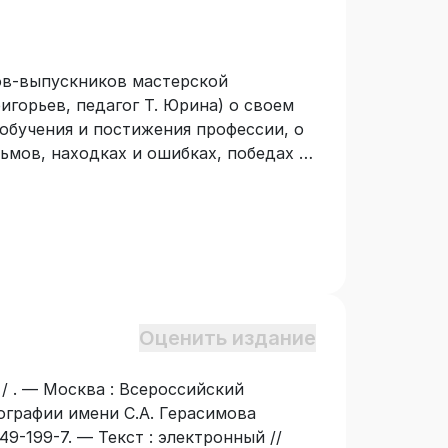
ов-выпускников мастерской
игорьев, педагог Т. Юрина) о своем
 обучения и постижения профессии, о
ьмов, находках и ошибках, победах и
не только для обучения студентов-
авательна для всех, кто интересуется
Оценить издание
/ . — Москва : Всероссийский
ографии имени С.А. Герасимова
49-199-7. — Текст : электронный //