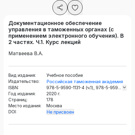
Документационное обеспечение
управления в таможенных органах (с
применением электронного обучения). В
2 частях. Ч.1. Курс лекций
Матвеева В.А.
Вид издания:
Учебное пособие
Издательство:
Российская таможенная академия
ISBN:
978-5-9590-1131-4 (ч.1), 978-5-9590-
Год издания:
1130-7
2020 г.
Страниц:
178
Место издания:
Москва
DOI:
Не присвоен