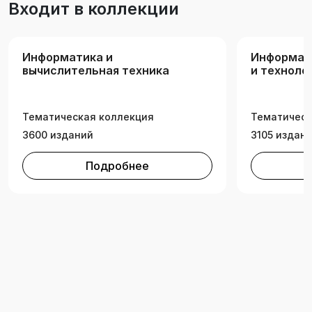
Входит в коллекции
машиностроения с применением языка Pascal.
Информатика и
Информац
вычислительная техника
и техноло
Тематическая коллекция
Тематическ
3600 изданий
3105 издан
Подробнее