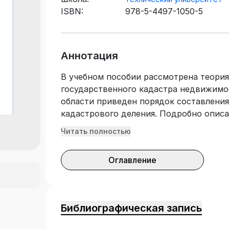
ISBN:
978-5-4497-1050-5
Аннотация
В учебном пособии рассмотрена теори
государственного кадастра недвижимо
области приведен порядок составления
кадастрового деления. Подробно опис
государственного кадастра недвижимо
Читать полностью
для студентов, обучающихся по направ
«Землеустройство и кадастры», изуча
Оглавление
недвижимости».
Библиографическая запись