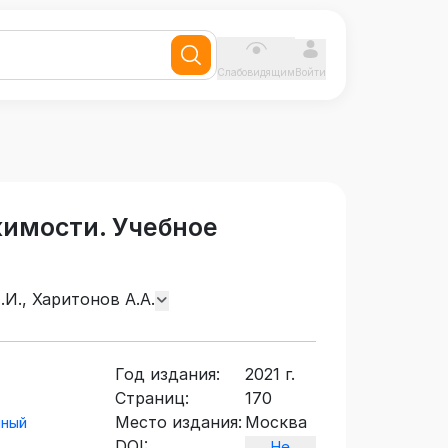
Слабовидящим
Войти
имости. Учебное
.И., Харитонов А.А.
Год издания:
2021 г.
Страниц:
170
Место издания:
Москва
нный
DOI:
Не