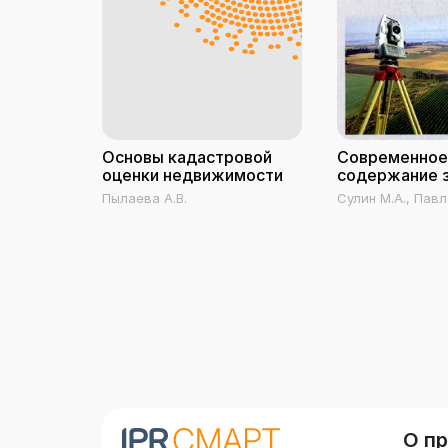
Основы кадастровой
Современное
оценки недвижимости
содержание 
кадастра
Пылаева А.В.
Сулин М.А., Павл
Шишов Д.А.
О п