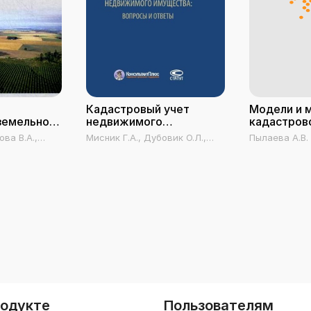
Кадастровый учет
Модели и 
земельного
недвижимого
кадастров
имущества
недвижим
ова В.А.,
Мисник Г.А., Дубовик О.Л.,
Пылаева А.В.
Железнов Д.С., Нигматуллина
Э.Ф., Чолтян Л.Н., Волконитин
А.С.
родукте
Пользователям