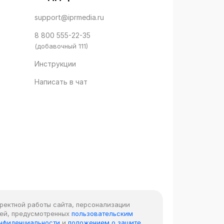
support@iprmedia.ru
8 800 555-22-35
(добавочный 111)
Инструкции
Написать в чат
рректной работы сайта, персонализации
лей, предусмотренных
пользовательским
онфиденциальности
и
положением о защите