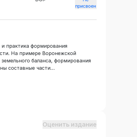
присвоен
я и практика формирования
сти. На примере Воронежской
 земельного баланса, формирования
аны составные части
сти. Учебное пособие предназначено
лению подготовки 21.03.02
ющих дисциплину «Основы кадастра
Оценить издание