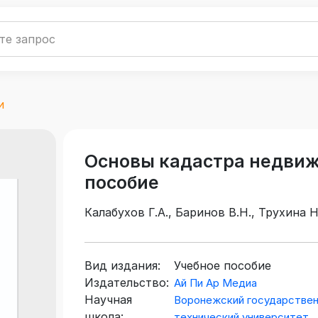
и
Основы кадастра недвиж
пособие
Калабухов Г.А., Баринов В.Н., Трухина Н
Вид издания:
Учебное пособие
Издательство:
Ай Пи Ар Медиа
Научная
Воронежский государстве
школа:
технический университет