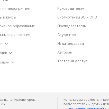
ти и мероприятия
Руководителям
ы и кейсы
Библиотекам ВО и СПО
зивное образование
Преподавателям
ьные приложения
Студентам
Издательствам
ог
Авторам
кции
Тестовый доступ
рации
ть, г.о. Красногорск, г.
Используем cookies для ко
7.17
пользователей и других це
соглашением
,
политикой к