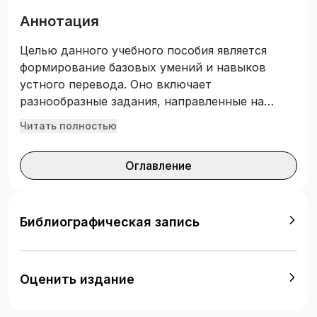
Аннотация
Целью данного учебного пособия является
формирование базовых умений и навыков
устного перевода. Оно включает
разнообразные задания, направленные на
обучение техникам устного последовательного
Читать полностью
перевода, перевода с листа, формирование
речевой техники, развитие оперативной
Оглавление
памяти, фиксацию и запоминание
прецизионного материала, составление
глоссария и расширение общего кругозора.
Пособие предназначено для студентов 3-го
Библиографическая запись
курса, обучающихся по направлению 45.03.02
Лингвистика «Перевод и переводоведение», а
также студентов магистратуры, обучающихся
Оценить издание
по направлению 45.04.02 Лингвистика
«Переводоведение и межкультурная