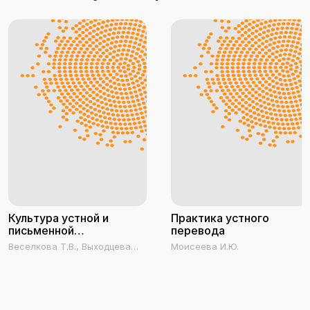
Культура устной и
Практика устного
письменной
перевода
коммуникации
Веселкова Т.В., Выходцева
Моисеева И.Ю.
И.С., Любезнова Н.В.