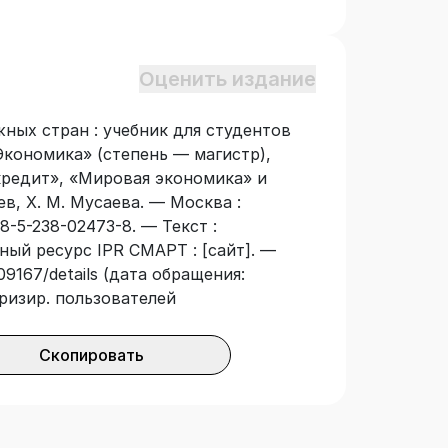
еских вузов и факультетов.
Оценить издание
жных стран : учебник для студентов
кономика» (степень — магистр),
редит», «Мировая экономика» и
ев, Х. М. Мусаева. — Москва :
-5-238-02473-8. — Текст :
ный ресурс IPR СМАРТ : [сайт]. —
09167/details (дата обращения:
оризир. пользователей
Скопировать