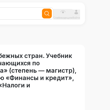
Слабовидящим
Войти
бежных стран. Учебник
учающихся по
» (степень — магистр),
ю «Финансы и кредит»,
«Налоги и