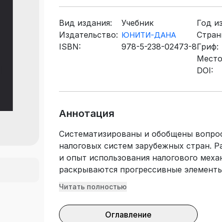
Вид издания:
Учебник
Год и
Издательство:
Стран
ЮНИТИ-ДАНА
ISBN:
978-5-238-02473-8
Гриф:
Место
DOI:
Аннотация
Систематизированы и обобщены вопрос
налоговых систем зарубежных стран. Р
и опыт использования налогового меха
раскрываются прогрессивные элемент
стран. Показаны тенденции развития 
Читать полностью
стран, а также особенности налоговых
Особое место уделено налоговым сист
Оглавление
гармонизации на современном этапе. Д