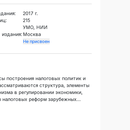
здания:
2017 г.
иц:
215
УМО, НИИ
 издания:
Москва
Не присвоен
ы построения налоговых политик и
ассматриваются структура, элементы
низма в регулировании экономики,
ы налоговых реформ зарубежных
налоговых систем индустриальных
 политик развивающихся стран.
емам стран СНГ и проблемам их
ля магистров, студентов и