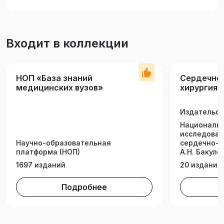
исследованиях с жесткими критериями
включения пациентов, что не гарантирует
повторения эффекта в другой выборке
Входит в коллекции
пациентов, с другими клиническими,
демографическими и социальными
характеристиками).
НОП «База знаний
Сердечно
медицинских вузов»
хирургия
Издательск
Националь
исследоват
Научно-образовательная
сердечно-с
платформа (НОП)
А.Н. Бакуле
1697 изданий
20 изданий
Подробнее