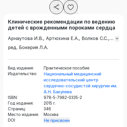
Клинические рекомендации по ведению
детей с врожденными пороками сердца
Арнаутова И.В., Артюхина Е.А., Волков С.С.,
Горбачевский С.В., Дидык В.П., Зеленикин
ред. Бокерия Л.А.
М.А., Зеленикин М.М., Ким А.И., Кокшенев
И.В., Крупянко С.М., Купряшов А.А., Метлин
С.Н., Мисюра Н.И., Подзолков В.П.,
Вид издания:
Практическое пособие
Ревишвили А.Ш., Сабиров Б.Н., Туманян М.Р.,
Издательство:
Национальный медицинский
Шаталов К.В., Шмальц А.А., Юрлов И.А.
исследовательский центр
сердечно-сосудистой хирургии им.
А.Н. Бакулева
ISBN:
978-5-7982-0335-2
Год издания:
2015 г.
Страниц:
346
Место издания:
Москва
DOI:
Не присвоен