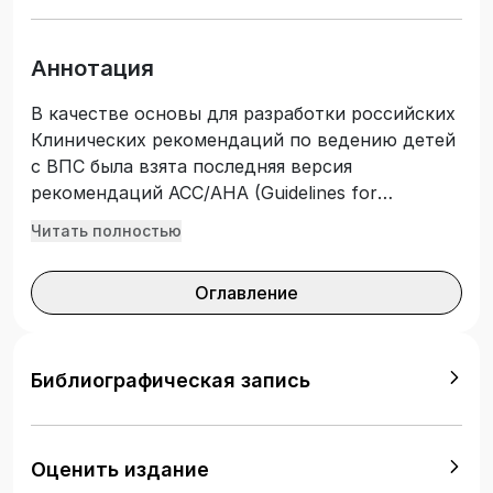
Аннотация
В качестве основы для разработки российских
Клинических рекомендаций по ведению детей
с ВПС была взята последняя версия
рекомендаций ACC/AHA (Guidelines for
evaluation and management of common
Читать полностью
congenital cardiac problems in infants, children,
and adolescents), которая существенным
Оглавление
образом переработана на основе экспертного
мнения отечественных специалистов. Особое
внимание было уделено показаниям к
диагностическим и лечебным методам,
Библиографическая запись
которые основаны на экспертном мнении и
традициях оказания помощи (класс С) и на
доказательствах класса В (то есть
Оценить издание
рекомендации основаны на небольших