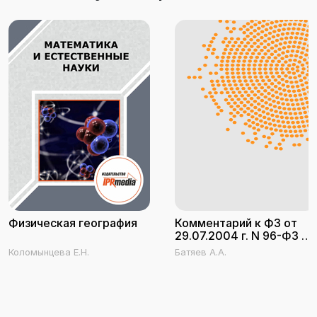
Физическая география
Комментарий к ФЗ от
29.07.2004 г. N 96-ФЗ "О
выплатах Банка России
Коломынцева Е.Н.
Батяев А.А.
по вкладам физических
лиц в признанных
банкротами банках, не
участвующих в системе
обязательного