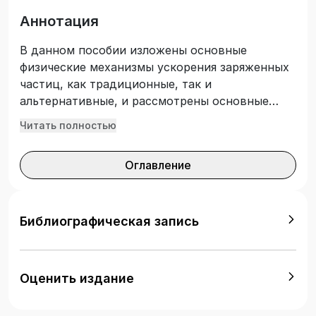
Аннотация
В данном пособии изложены основные
физические механизмы ускорения заряженных
частиц, как традиционные, так и
альтернативные, и рассмотрены основные
типы ускорителей, использующих эти
Читать полностью
механизмы. Пособие представляет собой
введение в физику ускорителей. Вопросы
Оглавление
техники ускорителей не рассматриваются. Для
более полного изучения проблемы ускорителей
следует обратиться к специальным
руководствам. Пособие основано на
Библиографическая запись
конспектах лекций, которые автор в течение
ряда лет читал для студентов-физиков РУДН.
Оно может быть полезно также для всех
Оценить издание
интересующихся современными проблемами
физики.