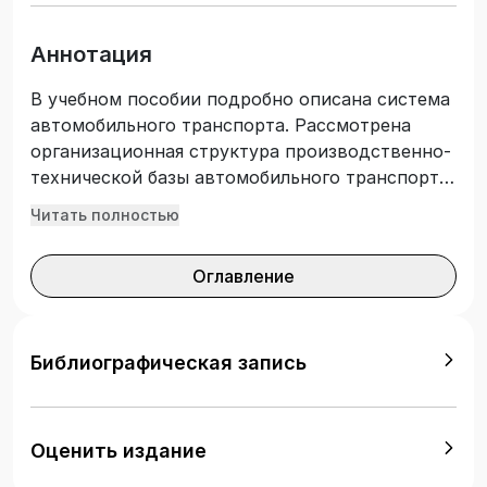
Аннотация
В учебном пособии подробно описана система
автомобильного транспорта. Рассмотрена
организационная структура производственно-
технической базы автомобильного транспорта,
основы устройства и обслуживания
Читать полностью
автомобиля. Уделено внимание обеспечению
надёжности, безопасности и
Оглавление
работоспособности автотранспортных
средств, особенностям их эксплуатации.
Также приводятся профессиональные
требования к специалистам автомобильного
Библиографическая запись
транспорта. Издание подготовлено с учётом
требований Федеральных государственных
образовательных стандартов среднего
Оценить издание
профессионального образования. Учебное