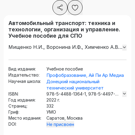
Автомобильный транспорт: техника и
технологии, организация и управление.
Учебное пособие для СПО
Мищенко Н.И., Воронина И.Ф., Химченко А.В.,
Судак Ф.М., Супрун В.Л.
Вид издания:
Учебное пособие
Издательство:
Профобразование, Ай Пи Ар Медиа
Научная школа:
Донецкий национальный
технический университет
ISBN:
978-5-4488-1364-1, 978-5-4497-
Год издания:
1404-6
2022 г.
Страниц:
332
Гриф:
УМО
Место издания:
Саратов, Москва
DOI:
Не присвоен