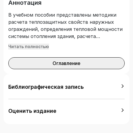
Аннотация
В учебном пособии представлены методики
расчета теплозащитных свойств наружных
ограждений, определения тепловой мощности
системы отопления здания, расчета
поверхности нагрева и числа секций
Читать полностью
(элементов) отопительного прибора,
принимаемого к установке в проектируемом
Оглавление
отапливаемом здании. Приведены таблицы и
справочные данные для проведения расчетов.
Издание может быть использовано при
изучении дисциплины «Водоподготовка,
Библиографическая запись
отопление и вентиляция» по специальности
среднего профессионального образования
13.02.02 «Теплоснабжение и тепло-техническое
Оценить издание
оборудование».