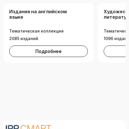
Издания на английском
Художест
языке
литератур
Тематическая коллекция
Тематическ
2085 изданий
1096 издан
Подробнее