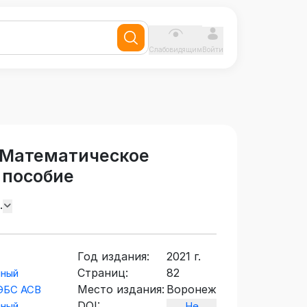
Слабовидящим
Войти
 Математическое
 пособие
.
Год издания:
2021 г.
Страниц:
82
нный
Место издания:
Воронеж
 ЭБС АСВ
DOI:
нный
Не