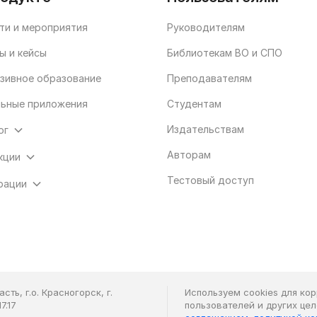
ти и мероприятия
Руководителям
ы и кейсы
Библиотекам ВО и СПО
зивное образование
Преподавателям
ьные приложения
Студентам
Издательствам
ог
Авторам
кции
Тестовый доступ
рации
ть, г.о. Красногорск, г.
Используем cookies для ко
7.17
пользователей и других це