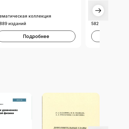
ематическая коллекция
Тематическая ко
889 изданий
582 издания
Подробнее
Под