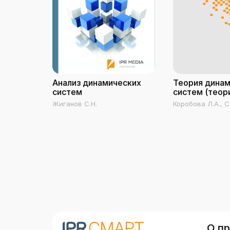
Анализ динамических
Теория дина
систем
систем (теор
практика)
Жиганов С.Н.
Коробова Л.А., 
О п