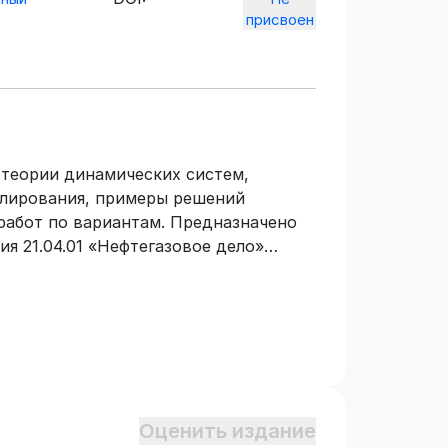
присвоен
 теории динамических систем,
елирования, примеры решений
 работ по вариантам. Предназначено
я 21.04.01 «Нефтегазовое дело»
«Моделирование и оптимизация
истемах газонефтепроводов») при
инамических систем».
Оценить издание