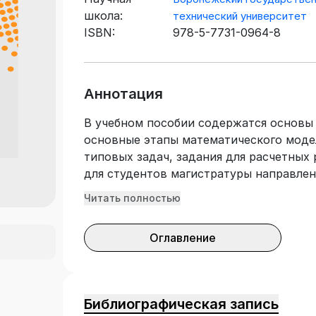
школа:
технический университет
ISBN:
978-5-7731-0964-8
Аннотация
В учебном пособии содержатся основы
основные этапы математического мод
типовых задач, задания для расчетных
для студентов магистратуры направлени
(программа магистерской подготовки 
Читать полностью
рабочих процессов в энергетических с
изучении дисциплины «Общая теория д
Оглавление
Библиографическая запись