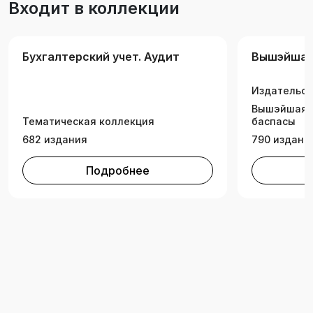
Входит в коллекции
Бухгалтерский учет. Аудит
Вышэйшая
Издательск
Вышэйшая ш
Тематическая коллекция
баспасы
682 издания
790 издани
Подробнее