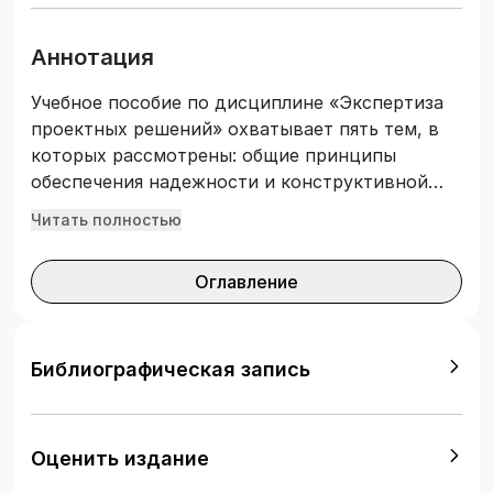
Аннотация
Учебное пособие по дисциплине «Экспертиза
проектных решений» охватывает пять тем, в
которых рассмотрены: общие принципы
обеспечения надежности и конструктивной
безопасности объектов строительства;
Читать полностью
определение класса последствий и категории
сложности объектов строительства; состав,
Оглавление
содержание, руководство по организации
проведения экспертизы проектной
документации на строительство; положение
об авторском надзоре за строительством
Библиографическая запись
зданий и сооружений. Рекомендовано для
студентов направления 08.03.01
«Строительство», профиль – «Информационно-
Оценить издание
стоимостной инжиниринг» очной и заочной