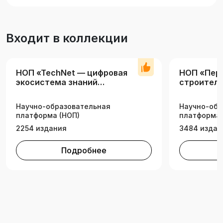
формы обучения.
Входит в коллекции
НОП «TechNet — цифровая
НОП «Пер
экосистема знаний
строитель
технических вузов» (вузы)
инженерн
Научно-образовательная
Научно-обр
платформа (НОП)
платформа 
2254 издания
3484 издан
Подробнее