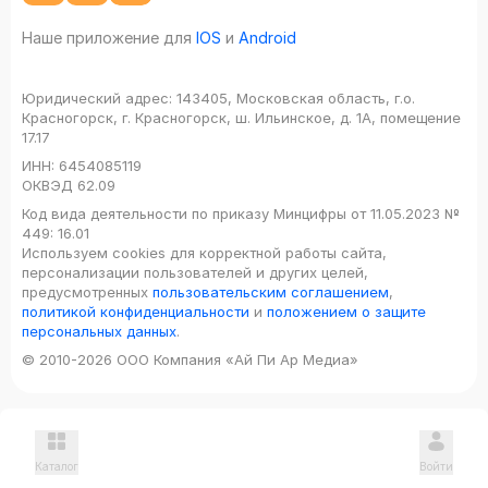
Наше приложение для
IOS
и
Android
Юридический адрес:
143405, Московская область, г.о.
Красногорск, г. Красногорск, ш. Ильинское, д. 1А, помещение
17.17
ИНН:
6454085119
ОКВЭД
62.09
Код вида деятельности по приказу Минцифры от 11.05.2023 №
449: 16.01
Используем cookies для корректной работы сайта,
персонализации пользователей и других целей,
предусмотренных
пользовательским соглашением
,
политикой конфиденциальности
и
положением о защите
персональных данных
.
© 2010-2026 ООО Компания «Ай Пи Ар Медиа»
Каталог
Войти