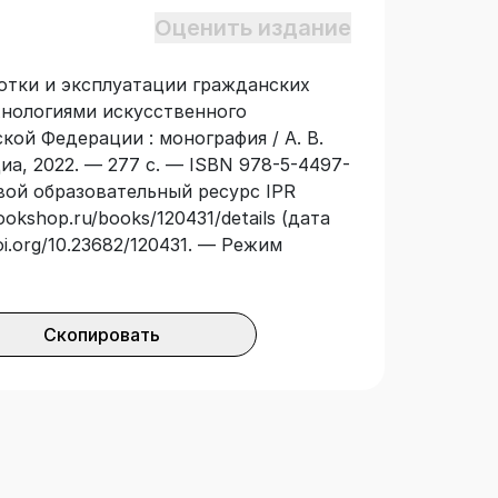
редназначена для специалистов,
Оценить издание
сти создания соответствующих
нтов, специалистов сферы
ботки и эксплуатации гражданских
на также и для студентов средних
хнологиями искусственного
ний, обучающихся по профильным
кой Федерации : монография / А. В.
емы управления летательными
а, 2022. — 277 с. — ISBN 978-5-4497-
беспилотных авиационных систем»,
овой образовательный ресурс IPR
ет программам специальных
ookshop.ru/books/120431/details (дата
аудитория издания — руководители
oi.org/10.23682/120431. — Режим
 услуг с применением беспилотных
Скопировать