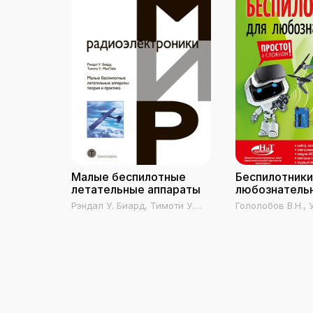
Малые беспилотные
Беспилотники
летательные аппараты
любознатель
Рэндал У. Биард, Тимоти У.
Гололобов В.Н., 
МакЛэйн