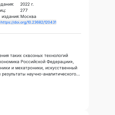
здания:
2022 г.
иц:
277
 издания:
Москва
https://doi.org/10.23682/120431
ния таких сквозных технологий
кономика Российской Федерации»,
ники и мехатроники, искусственный
й результаты научно-аналитического
атации беспилотных авиационных
теллекта в регионах Арктической
 — внешним пилотом беспилотного
енности конструкции беспилотных
ния на территории РФ, возможности
рактика применения БВС на