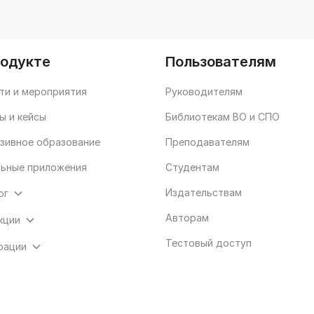
родукте
Пользователям
ти и мероприятия
Руководителям
ы и кейсы
Библиотекам ВО и СПО
зивное образование
Преподавателям
ьные приложения
Студентам
Издательствам
ог
Авторам
кции
Тестовый доступ
рации