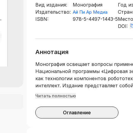
Вид издания:
Монография
Год и
Издательство:
Стран
Ай Пи Ар Медиа
ISBN:
978-5-4497-1443-5
Место
DOI:
Аннотация
Монография освещает вопросы примене
Национальной программы «Цифровая э
как технологии компонентов робототех
интеллект. Издание представляет собо
исследования по разработке и эксплу
Читать полностью
систем с системами искусственного ин
зоны Российской Федерации. Автором
Оглавление
воздушного судна — рассмотрены особ
воздушных судов, правила использова
использования в различных сферах и п