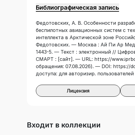
территориях Крайнего Севера. Книга п
Библиографическая запись
работающих в промышленности в обла
систем, научных сотрудников и аспира
Федотовских, А. В. Особенности разра
беспилотной авиации. Она будет полез
беспилотных авиационных систем с те
специальных и высших учебных заведе
интеллекта в Арктической зоне Российс
специальностям, в т.ч. 24.05.06 «Сист
Федотовских. — Москва : Ай Пи Ар Меди
аппаратами», 25.02.08 «Эксплуатация 
1443-5. — Текст : электронный // Цифр
поскольку ее содержание соответству
СМАРТ : [сайт]. — URL: https://www.iprb
профессиональных дисциплин. Особая 
обращения: 07.08.2026). — DOI: https://d
компаний — потенциальных заказчиков
доступа: для авторизир. пользователей
воздушных судов.
Лицензия
Входит в коллекции