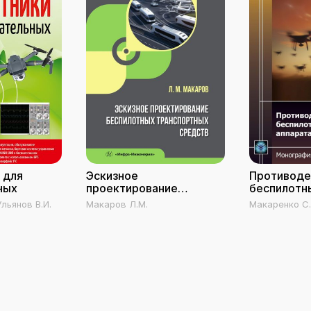
 для
Эскизное
Противоде
ных
проектирование
беспилотн
беспилотных
летательн
Ульянов В.И.
Макаров Л.М.
Макаренко С.
транспортных средств