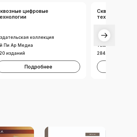
квозные цифровые
Сквозные цифр
ехнологии
технологии
здательская коллекция
й Пи Ар Медиа
Тематическая ко
20 изданий
2847 изданий
Подробнее
Под