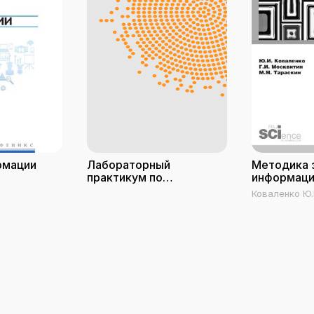
рмации
Лабораторный
Методика 
практикум по
информаци
дисциплине
организац
Коваленко Ю.
Программно-
Г.И., Тараски
аппаратные средства
защиты информации