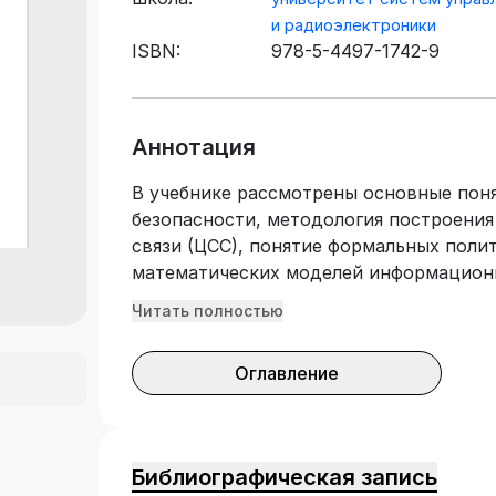
и радиоэлектроники
ISBN:
978-5-4497-1742-9
Аннотация
В учебнике рассмотрены основные пон
безопасности, методология построени
связи (ЦСС), понятие формальных поли
математических моделей информацион
дискреционные и мандатные модели, к
Читать полностью
международные стандарты: ISO 15408 
информационных технологий» Common Cr
Оглавление
управления информационной безопасно
защиты информации, включая неформал
административные, процедурные) и фо
Приведены типовая модель безопасно
Библиографическая запись
предприятия, методы и средства ауди