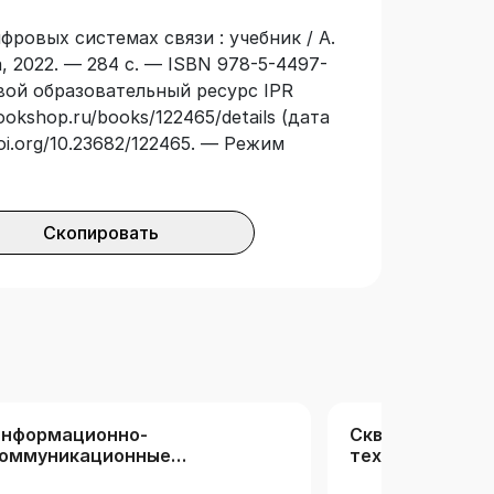
 требованиями Федерального
фровых системах связи : учебник / А.
андарта высшего образования.
, 2022. — 284 с. — ISBN 978-5-4497-
крупненной группы специальностей и
овой образовательный ресурс IPR
ктроника, радиотехника и системы
ookshop.ru/books/122465/details (дата
мы и устройства цифровой
doi.org/10.23682/122465. — Режим
зи», «Системы радиосвязи», а также
 «Системотехника», «Общая теория
основе шумоподобных сигналов»,
истемы радиодоступа», «Теория и
Скопировать
нформационно-
Сквозные цифр
оммуникационные
технологии
ехнологии (РК)