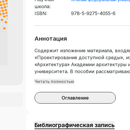
школа:
ISBN:
978-5-9275-4055-6
Аннотация
Содержит изложение материала, входя
«Проектирование доступной среды», и
«Архитектура» Академии архитектуры 
университета. В пособии рассматрива
архитектурного проектирования безба
Читать полностью
универсального дизайна, типология сп
инвалидностью, архитектурное проект
Оглавление
Содержит теоретические и справочные
проектированию безбарьерной среды, 
разработке специальных объектов для 
обслуживания людей с инвалидностью.
Библиографическая запись
обучающихся по программам бакалаври