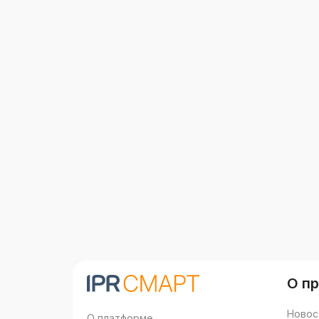
О п
Новос
О платформе