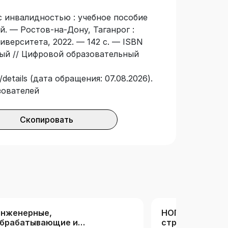
тва, реконструкции и реставрации
с инвалидностью : учебное пособие
зайна интерьера, ландшафтного
й. — Ростов-на-Дону, Таганрог :
верситета, 2022. — 142 с. — ISBN
ный // Цифровой образовательный
details (дата обращения: 07.08.2026).
зователей
Скопировать
нженерные,
НОП «Перспек
брабатывающие и
строительные 