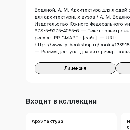
области архитектуры, градостроительс
Водяной, А. М. Архитектура для людей 
объектов архитектурного наследия, ди
для архитектурных вузов / А. М. Водяно
дизайна, дизайна городской среды.
Издательство Южного федерального уни
978-5-9275-4055-6. — Текст : электрон
ресурс IPR СМАРТ : [сайт]. — URL:
https://www.iprbookshop.ru/books/123918/
— Режим доступа: для авторизир. поль
Лицензия
Входит в коллекции
Архитектура
И
о