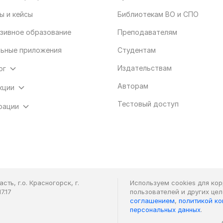
ы и кейсы
Библиотекам ВО и СПО
зивное образование
Преподавателям
ьные приложения
Студентам
Издательствам
ог
Авторам
кции
Тестовый доступ
рации
ть, г.о. Красногорск, г.
Используем cookies для ко
7.17
пользователей и других це
соглашением
,
политикой к
персональных данных
.