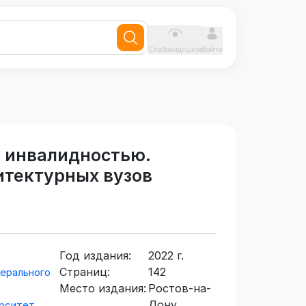
Слабовидящим
Войти
с инвалидностью.
итектурных вузов
Год издания:
2022 г.
Страниц:
142
ерального
Место издания:
Ростов-на-
Дону,
рситет