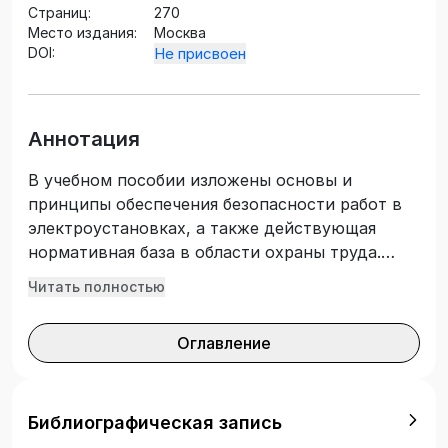
Страниц:
270
Место издания:
Москва
DOI:
Не присвоен
Аннотация
В учебном пособии изложены основы и
принципы обеспечения безопасности работ в
электроустановках, а также действующая
нормативная база в области охраны труда.
Описаны способы и средства защиты от
Читать полностью
поражения электрическим током работающих
в электроустановках людей. Приведен
Оглавление
комплекс мероприятий по правовой,
социальной, технической и иной защите
работников. Подготовлено в соответствии с
требованиями Федерального государственного
Библиографическая запись
образовательного стандарта высшего