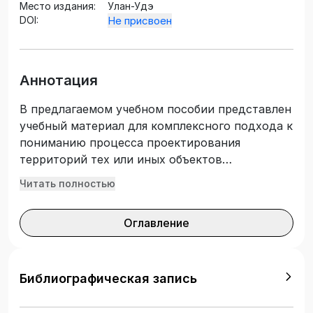
Место издания:
Улан-Удэ
DOI:
Не присвоен
Аннотация
В предлагаемом учебном пособии представлен
учебный материал для комплексного подхода к
пониманию процесса проектирования
территорий тех или иных объектов
ландшафтной архитектуры во взаимодействии
Читать полностью
природных и урбанизированных ландшафтов
со всеми вытекающими последствиями
Оглавление
вмешательства человека. Учебное пособие
предназначено для выполнения
самостоятельной работы по дисциплине
«Теория и методология ландшафтной
Библиографическая запись
архитектуры» для обучающихся по
направлению 35.03.10 «Ландшафтная