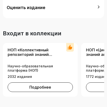
архитектура».
Оценить издание
Входит в коллекции
НОП «Коллективный
НОП «Циф
репозиторий знаний
знаний а
аграрных вузов»
комплекс
Научно-образовательная
Научно-обр
платформа (НОП)
платформа 
2032 издания
1772 издан
Подробнее