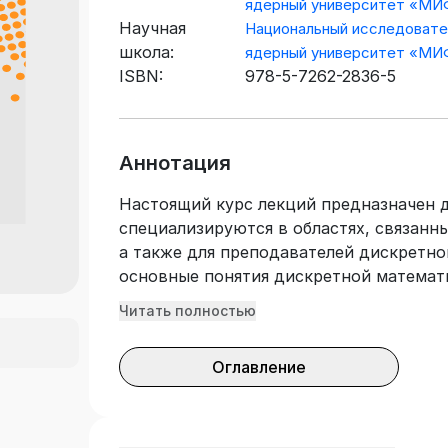
ядерный университет «М
Научная
Национальный исследовате
школа:
ядерный университет «М
ISBN:
978-5-7262-2836-5
Аннотация
Настоящий курс лекций предназначен д
специализируются в областях, связанн
а также для преподавателей дискретно
основные понятия дискретной математ
анализу, включая разбиения множеств 
Читать полностью
графы, частично упорядоченные множе
производящие функции. Изложены нек
Оглавление
перечислительных задач дискретной м
асимптотических оценок. Доступный, н
язык изложения, а также большое коли
слушателям освоить курс комбинаторик