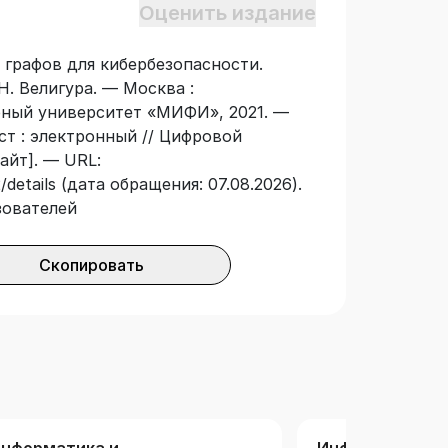
Оценить издание
ибербезопасности. Подготовлено в
ию Международного научно-
я графов для кибербезопасности.
Н. Велигура. — Москва :
ный университет «МИФИ», 2021. —
ст : электронный // Цифровой
айт]. — URL:
details (дата обращения: 07.08.2026).
зователей
Скопировать