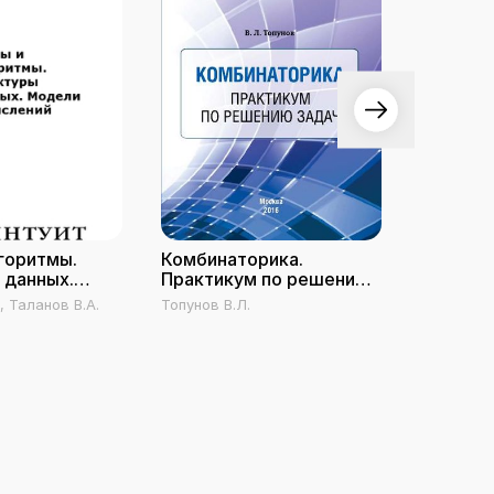
горитмы.
Комбинаторика.
Введени
 данных.
Практикум по решению
графов
числений
задач
, Таланов В.А.
Топунов В.Л.
Князьков В