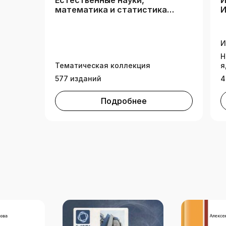
Естественные науки,
И
математика и статистика
И
(рос.вузы для РК)
б
И
Н
Тематическая коллекция
я
577 изданий
4
Подробнее