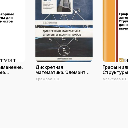
рименение.
Дискретная
Графы и ал
ые
математика. Элементы
Структуры
я
теории графов
Модели вы
Храмова Т.В.
Алексеев В.Е.
ов