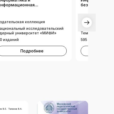
нформатика и
Информационн
нформационная
безопасность
езопасность
здательская коллекция
ациональный исследовательский
дерный университет «МИФИ»
Тематическая ко
0 изданий
595 изданий
Подробнее
Под