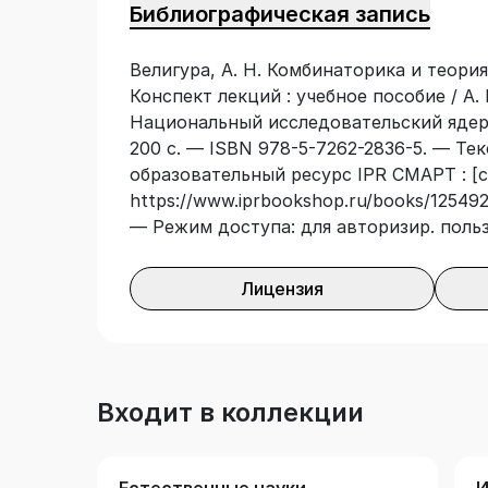
Библиографическая запись
подготовиться к изучению дисциплин к
рамках Проекта по созданию и развит
Велигура, А. Н. Комбинаторика и теори
методического центра НИЯУ МИФИ.
Конспект лекций : учебное пособие / А. 
Национальный исследовательский ядер
200 с. — ISBN 978-5-7262-2836-5. — Тек
образовательный ресурс IPR СМАРТ : [с
https://www.iprbookshop.ru/books/125492/
— Режим доступа: для авторизир. поль
Лицензия
Входит в коллекции