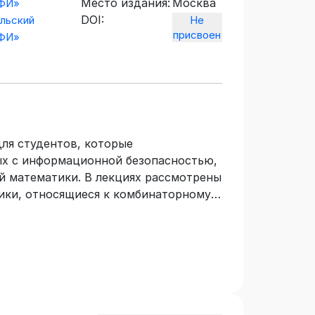
Место издания:
Москва
ИФИ»
DOI:
льский
Не
присвоен
ИФИ»
ля студентов, которые
ых с информационной безопасностью,
й математики. В лекциях рассмотрены
ики, относящиеся к комбинаторному
и чисел, системы инцидентности,
ства, формальные ряды и
оторые методы решения
атематики, включая получение
о строгий с научной точки зрения
чество примеров и задач позволят
и и теории графов и эффективно