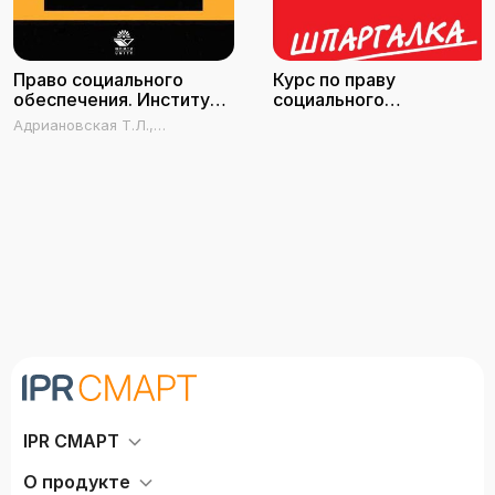
Право социального
Курс по праву
обеспечения. Институт
социального
пособий и
обеспечения
Адриановская Т.Л.,
компенсационных
Карданова И.В.
выплат
IPR СМАРТ
О продукте