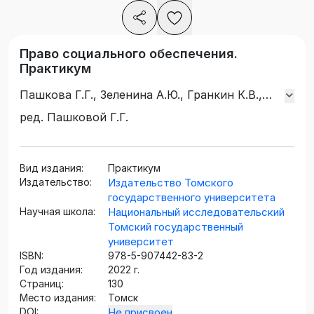
Право социального обеспечения.
Практикум
Пашкова Г.Г., Зеленина А.Ю., Гранкин К.В.,
Тюрина Ю.В., Федоринова М.А.
ред. Пашковой Г.Г.
Вид издания:
Практикум
Издательство:
Издательство Томского
государственного университета
Научная школа:
Национальный исследовательский
Томский государственный
университет
ISBN:
978-5-907442-83-2
Год издания:
2022 г.
Страниц:
130
Место издания:
Томск
DOI:
Не присвоен