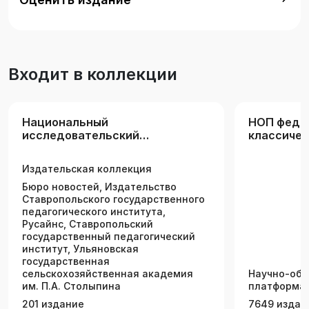
юридических вузов и факультетов.
Входит в коллекции
Национальный
НОП феде
исследовательский
классичес
Томский государственный
университ
университет
Издательская коллекция
Бюро новостей, Издательство
Ставропольского государственного
педагогического института,
Русайнс, Ставропольский
государственный педагогический
институт, Ульяновская
государственная
сельскохозяйственная академия
Научно-обр
им. П.А. Столыпина
платформа 
201 издание
7649 издан