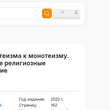
Слабовидящим
Войти
теизма к монотеизму.
е религиозные
бие
Год издания:
2022 г.
Страниц:
162
й