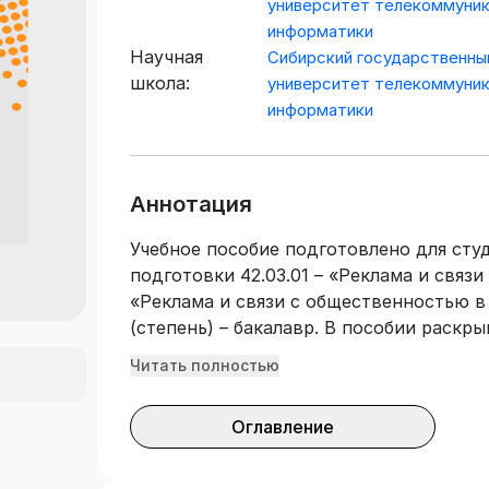
университет телекоммуник
информатики
Научная
Сибирский государственны
школа:
университет телекоммуник
информатики
Аннотация
Учебное пособие подготовлено для ст
подготовки 42.03.01 – «Реклама и связ
«Реклама и связи с общественностью в
(степень) – бакалавр. В пособии раск
«Религиоведение». В нем излагаются р
Читать полностью
соци-ального феномена и истории возн
религий. Показывается переход от мон
Оглавление