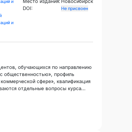
Место издания:
Новосибирск
аций и
DOI:
Не присвоен
й
аций и
удентов, обучающихся по направлению
и с общественностью», профиль
 коммерческой сфере», квалификация
рываются отдельные вопросы курса
езультаты исследований религии как
икновения и становления отдельных
отеизма к политеизму.