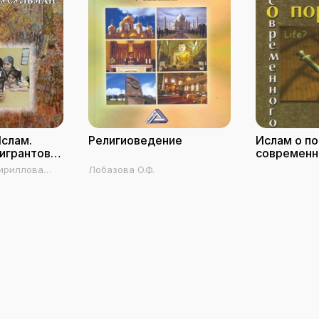
Ислам.
Религиоведение
Ислам о п
игрантов-
современн
Кириллова
Лобазова О.Ф.
ская И.И.,
., Щеклачева