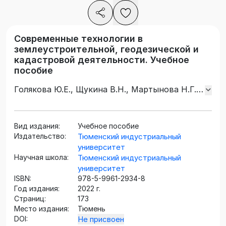
Современные технологии в
землеустроительной, геодезической и
кадастровой деятельности. Учебное
пособие
Голякова Ю.Е., Щукина В.Н., Мартынова Н.Г.,
Бударова В.А., Меркурьева К.Р.
Вид издания:
Учебное пособие
Издательство:
Тюменский индустриальный
университет
Научная школа:
Тюменский индустриальный
университет
ISBN:
978-5-9961-2934-8
Год издания:
2022 г.
Страниц:
173
Место издания:
Тюмень
DOI:
Не присвоен