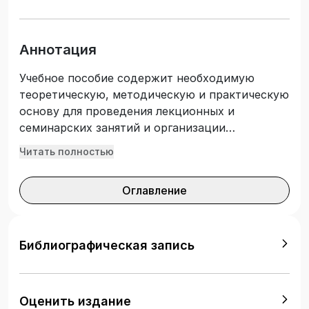
Аннотация
Учебное пособие содержит необходимую
теоретическую, методическую и практическую
основу для проведения лекционных и
семинарских занятий и организации
самостоятельной работы обучающихся всех
Читать полностью
форм обучения и профилей направлений
21.03.02, 21.04.02. Издание также адресовано
Оглавление
слушателям курсов профессиональной
переподготовки и повышения квалификации.
Особое внимание уделяется применению
географических информационных систем и
Библиографическая запись
технологий, специального программного
обеспечения в землеустроительной,
геодезической и кадастровой деятельности.
Оценить издание