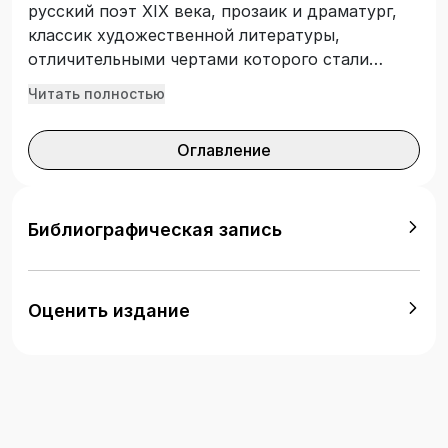
русский поэт XIX века, прозаик и драматург,
классик художественной литературы,
отличительными чертами которого стали
нравственный максимализм и
Читать полностью
бескомпромиссность. «Измаил-Бей» – самая
значительная из ранних кавказских поэм
Оглавление
автора. Мастерское переплетение тем
верности и лицемерия, любви и
предательства, зависти и мужества,
пронизанные удивительным духом Кавказа
Библиографическая запись
XVIII–XIX веков, его природы и самобытности,
надолго запомнится читателю и позволит
услышать несмолкаемый Голос Вечности!
Оценить издание