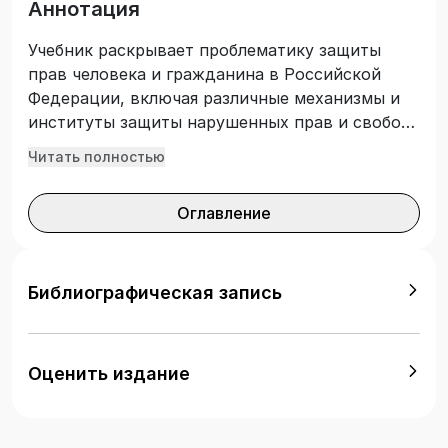
Аннотация
Учебник раскрывает проблематику защиты
прав человека и гражданина в Российской
Федерации, включая различные механизмы и
институты защиты нарушенных прав и свобод
граждан. Подготовлен в соответствии с
Читать полностью
требованиями Федерального государственного
образовательного стандарта высшего
Оглавление
образования. Предназначен для студентов,
обучающихся по направлению подготовки
40.03.01 «Юриспруденция», изучающих
дисциплину «Конституционные основы
Библиографическая запись
защиты прав человека в РФ». Также
представляет интерес для научных
работников, преподавателей, аспирантов и
Оценить издание
студентов юридических вузов и факультетов
Российской Федерации и стран СНГ, а также
всех тех, кто интересуется проблематикой