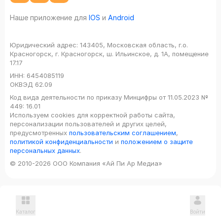
Наше приложение для
IOS
и
Android
Юридический адрес:
143405, Московская область, г.о.
Красногорск, г. Красногорск, ш. Ильинское, д. 1А, помещение
17.17
ИНН:
6454085119
ОКВЭД
62.09
Код вида деятельности по приказу Минцифры от 11.05.2023 №
449: 16.01
Используем cookies для корректной работы сайта,
персонализации пользователей и других целей,
предусмотренных
пользовательским соглашением
,
политикой конфиденциальности
и
положением о защите
персональных данных
.
© 2010-2026 ООО Компания «Ай Пи Ар Медиа»
Каталог
Войти