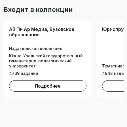
конституционного (государственного) права и
Входит в коллекции
защиты прав человека.
Ай Пи Ар Медиа, Вузовское
Юриспруд
образование
Издательская коллекция
Южно-Уральский государственный
гуманитарно-педагогический
университет
Тематическ
4769 изданий
4842 издан
Подробнее