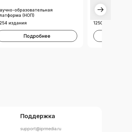
ехнических вузов» (вузы)
сырьевого ком
аучно-образовательная
Научно-образова
латформа (НОП)
платформа (НОП)
254 издания
1250 изданий
Подробнее
Под
Поддержка
support@iprmedia.ru