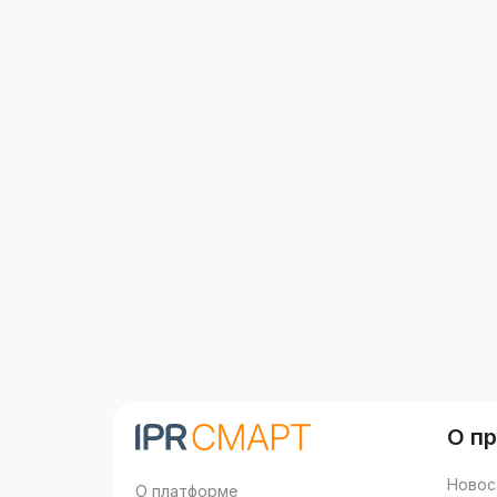
О п
Новос
О платформе