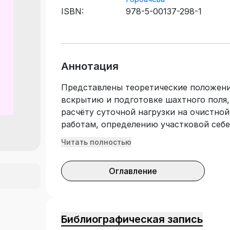
ISBN:
978-5-00137-298-1
Аннотация
Представлены теоретические положени
вскрытию и подготовке шахтного поля,
расчёту суточной нагрузки на очистн
работам, определению участковой себес
Рассмотрено маневрирование очистным
Читать полностью
переходе геологических нарушений. П
лабораторных работ. Подготовлено по
Оглавление
пластовых месторождений» и предназн
21.05.04.01 «Подземная разработка пл
специальности 21.05.04 «Горное дело»
редакционно-издательского совета Куз
Библиографическая запись
технического университета имени Т. Ф.