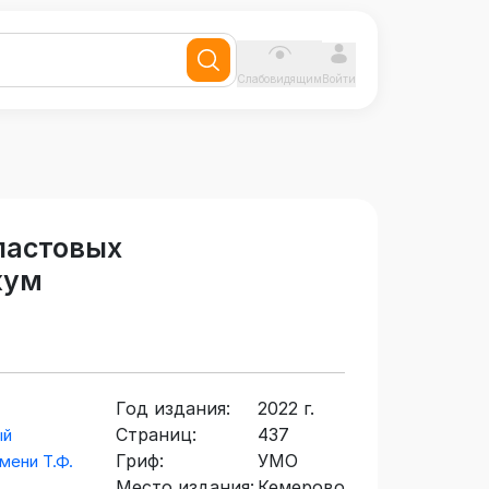
Слабовидящим
Войти
ластовых
кум
Год издания:
2022 г.
Страниц:
437
ый
Гриф:
УМО
мени Т.Ф.
Место издания:
Кемерово