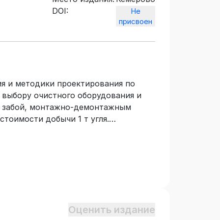
DOI:
Не
присвоен
я и методики проектирования по
 выбору очистного оборудования и
ой забой, монтажно-демонтажным
тоимости добычи 1 т угля.
 комплексом при его повороте и при
риведены примеры выполнения
 дисциплине «Подземная разработка
ачено для студентов специализации
астовых месторождений»
. Печатается по решению
басского государственного
Оценить издание
 Горбачёва.