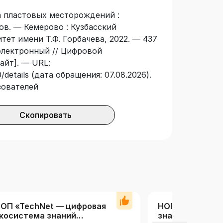
а пластовых месторождений :
ков. — Кемерово : Кузбасский
ет имени Т.Ф. Горбачева, 2022. — 437
 электронный // Цифровой
айт]. — URL:
details (дата обращения: 07.08.2026).
зователей
Скопировать
ОП «TechNet — цифровая
НОП «Цифровая
косистема знаний
знаний минера