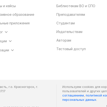
ы и кейсы
Библиотекам ВО и СПО
зивное образование
Преподавателям
ьные приложения
Студентам
Издательствам
ог
Авторам
кции
Тестовый доступ
рации
ть, г.о. Красногорск, г.
Используем cookies для ко
7.17
пользователей и других це
соглашением
,
политикой к
персональных данных
.