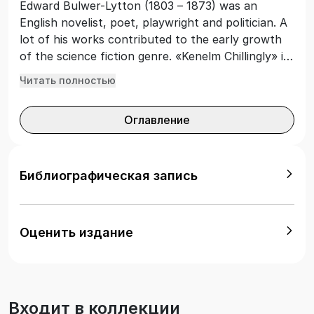
Edward Bulwer-Lytton (1803 – 1873) was an
English novelist, poet, playwright and politician. A
lot of his works contributed to the early growth
of the science fiction genre. «Kenelm Chillingly» is
one of Bulwer’s most popular novels of English
Читать полностью
life. Kenelm is the long-desired heir of an old
family, who leaves home in search of adventures
Оглавление
as an unknown pedestrian with a few pounds in
his pocket, but he does not expect, that
adventures will change him cardinally.
Библиографическая запись
Оценить издание
Входит в коллекции