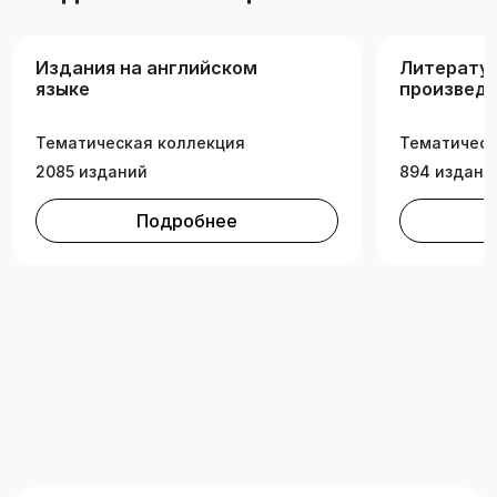
Издания на английском
Литерату
языке
произведе
иностранн
Тематическая коллекция
Тематическ
2085 изданий
894 издани
Подробнее