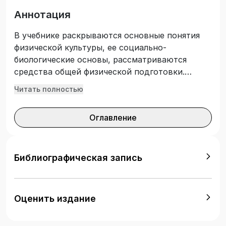
Аннотация
В учебнике раскрываются основные понятия
физической культуры, ее социально-
биологические основы, рассматриваются
средства общей физической подготовки.
Показаны основы методики самостоятельных
Читать полностью
занятий физическими упражнениями и
индивидуального выбора видов спорта.
Оглавление
Подготовлен с учетом требований
Федерального государственного
образовательного стандарта среднего
профессионального образования. Учебник
Библиографическая запись
предназначен для студентов всех профессий и
специальностей, осваивающих теоретический
курс дисциплины «Физическая культура и
Оценить издание
спорт».