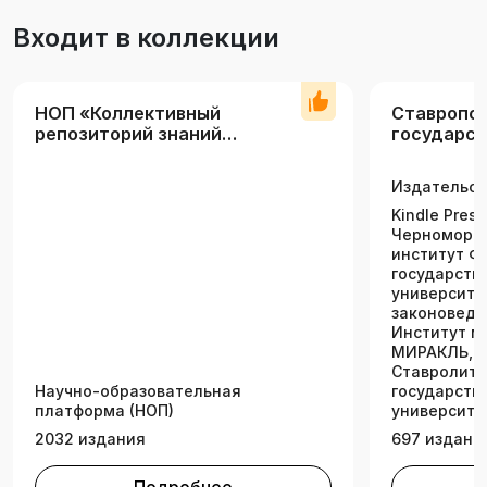
Входит в коллекции
НОП «Коллективный
Ставропо
репозиторий знаний
государст
аграрных вузов»
универси
Издательск
Kindle Press
Черноморс
институт Ф
государств
университе
законоведе
Институт м
МИРАКЛЬ, П
Ставролит,
Научно-образовательная
государств
платформа (НОП)
университе
2032 издания
697 издани