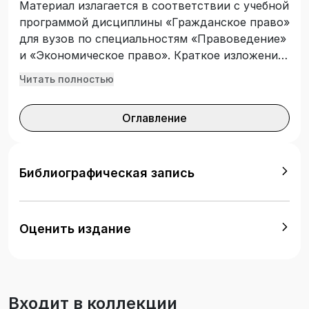
Материал излагается в соответствии с учебной
программой дисциплины «Гражданское право»
для вузов по специальностям «Правоведение»
и «Экономическое право». Краткое изложение
основных положений учебного курса поможет
Читать полностью
в отводимое для подготовки к экзамену
непродолжительное время систематизировать
Оглавление
и закрепить полученные в процессе обучения
знания. Материал переработан в соответствии
с действующим законодательством.
Адресуется студентам вузов, может
Библиографическая запись
заинтересовать студентов, изучающих данные
специальности в средних специальных
учебных заведениях.
Оценить издание
Входит в коллекции