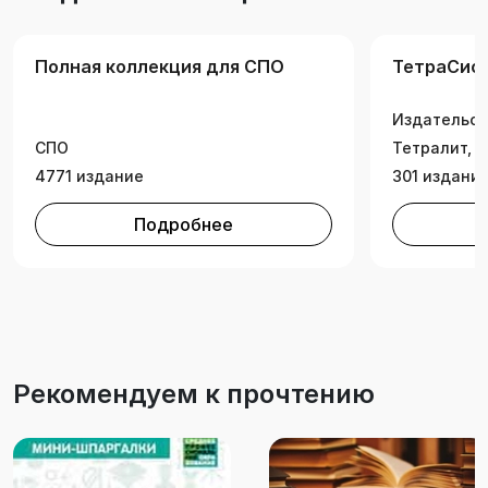
Полная коллекция для СПО
ТетраСис
Издательск
СПО
Тетралит, 
4771 издание
301 издани
Подробнее
Рекомендуем к прочтению