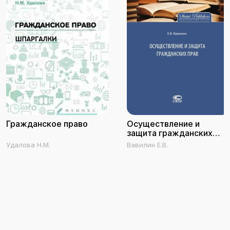
Гражданское право
Осуществление и
защита гражданских
прав
Удалова Н.М.
Вавилин Е.В.