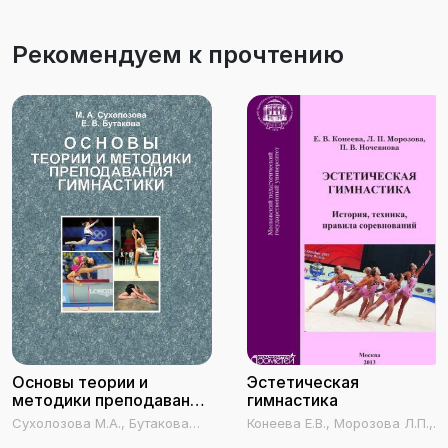
Рекомендуем к прочтению
Основы теории и
Эстетическая
методики преподавания
гимнастика
гимнастики
Сухолозова М.А., Бутакова
Конеева Е.В., Морозова Л.П.,
Е.В.
Ночевнова П.В.