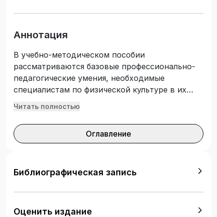
Аннотация
В учебно-методическом пособии
рассматриваются базовые профессионально-
педагогические умения, необходимые
специалистам по физической культуре в их
профессионально-педагогической
Читать полностью
деятельности. В деятельностном аспекте
(действия учителя физической культуры,
Оглавление
действия учащихся) представлены наиболее
часто используемые строевые упражнения,
необходимые преимущественно при
проведении подготовительной части урока
Библиографическая запись
(занятия) гимнастики и других спортивно-
педагогических дисциплин. В пособии
показана методика проведения
Оценить издание