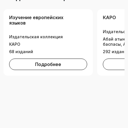
Изучение европейских
КАРО
языков
Издательск
Издательская коллекция
Абай атынд
КАРО
баспасы, А
68 изданий
292 издани
Подробнее