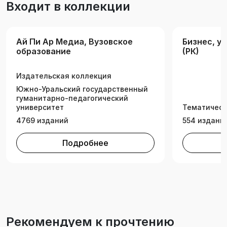
Входит в коллекции
специальностей и направлений подготовки
«Экономика и управление», изучающих
дисциплину «Микроэкономика».
Ай Пи Ар Медиа, Вузовское
Бизнес, у
образование
(РК)
Издательская коллекция
Южно-Уральский государственный
гуманитарно-педагогический
университет
Тематическ
4769 изданий
554 издани
Подробнее
Рекомендуем к прочтению