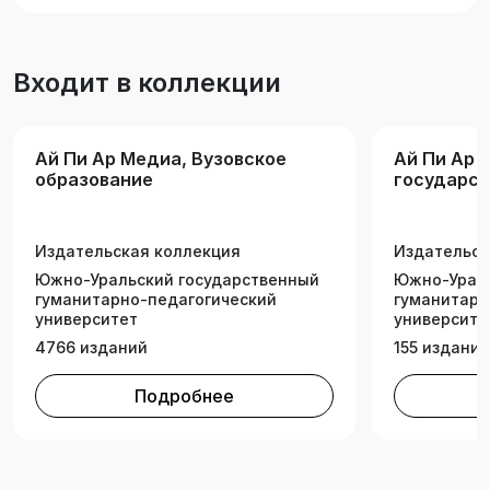
«Клиническая психология» и рабочей
программы дисциплины «Общая психология»,
утвержденной ЦКМС ФГБОУ ВО СамГМУ
Входит в коллекции
Минздрава России, и предназначен для
студентов медицинских вузов.
Ай Пи Ар Медиа, Вузовское
Ай Пи Ар 
образование
государс
медицинс
Издательская коллекция
Издательск
Южно-Уральский государственный
Южно-Ураль
гуманитарно-педагогический
гуманитарн
университет
университе
4766 изданий
155 изданий
Подробнее