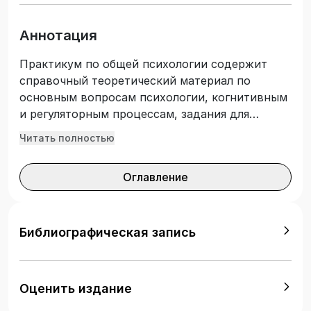
Аннотация
Практикум по общей психологии содержит
справочный теоретический материал по
основным вопросам психологии, когнитивным
и регуляторным процессам, задания для
практического выполнения на занятиях,
Читать полностью
контрольные вопросы и тесты для оценки
уровня знаний. Издание предназначено для
Оглавление
изучения и закрепления теоретического
материала по дисциплине и выполнения
практических заданий и лабораторных работ
студентами. Практикум подготовлен в
Библиографическая запись
соответствии с требованиями действующего
Федерального государственного
образовательного стандарта высшего
Оценить издание
образования специалитета по специальности