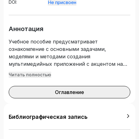
DOI:
Не присвоен
Аннотация
Учебное пособие предусматривает
ознакомление с основными задачами,
моделями и методами создания
мультимедийных приложений с акцентом на
задачи компьютерного зрения и машинного
Читать полностью
обучения. Теоретическая часть издания
расширяет кругозор студентов в части
Оглавление
алгоритмов решения ряда ключевых задач
предметной области, лабораторный практикум
иллюстрирует теоретический материал,
формирует навыки решения практических
Библиографическая запись
задач. Отличительной особенностью книги
является ориентация на практическое
применение. Для этого авторами