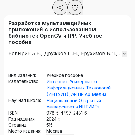
Разработка мультимедийных
приложений с использованием
библиотек OpenCV и IPP. Учебное
пособие
Бовырин А.В., Дружков П.Н., Ерухимов В.Л.,
Золотых Н.Ю., Кустикова В.Д., Лысенков И.Д.,
Мееров И.Б., Писаревский В.Н., Половинкин
А.Н., Сысоев А.В.
Вид издания:
Учебное пособие
Издательство:
Интернет-Университет
Информационных Технологий
(ИНТУИТ), Ай Пи Ар Медиа
Научная школа:
Национальный Открытый
Университет «ИНТУИТ»
ISBN:
978-5-4497-2481-6
Год издания:
2024 г.
Страниц:
515
Место издания:
Москва