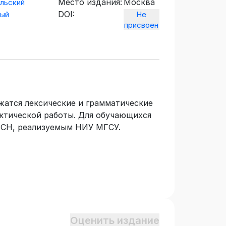
Место издания:
Москва
льский
DOI:
ный
Не
присвоен
жатся лексические и грамматические
ктической работы. Для обучающихся
ГСН, реализуемым НИУ МГСУ.
Оценить издание