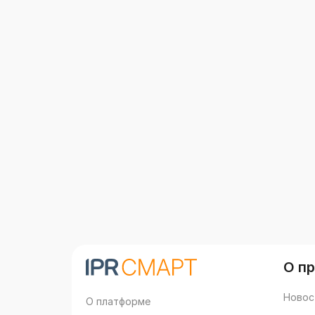
О п
Новос
О платформе