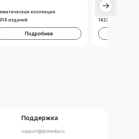
Научно-образова
ематическая коллекция
платформа (НОП)
914 изданий
14224 издания
Подробнее
Под
Поддержка
support@iprmedia.ru