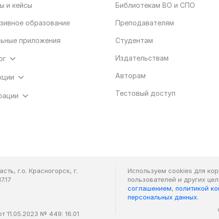
ы и кейсы
Библиотекам ВО и СПО
зивное образование
Преподавателям
ьные приложения
Студентам
Издательствам
ог
Авторам
кции
Тестовый доступ
рации
ть, г.о. Красногорск, г.
Используем cookies для ко
7.17
пользователей и других це
соглашением
,
политикой к
персональных данных
.
 11.05.2023 № 449: 16.01