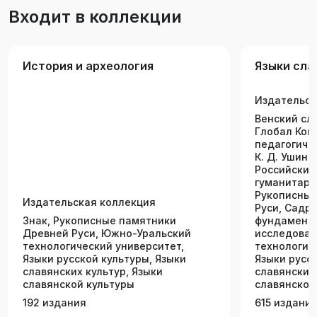
теоретические уроки из истории. Для
Входит в коллекции
широкого круга читателей.
История и археология
Языки сла
Издательск
Венский сл
Глобал Ком
педагогиче
К. Д. Ушинс
Российский
гуманитарн
Рукописные
Издательская коллекция
Руси, Садр
Знак, Рукописные памятники
фундамента
Древней Руси, Южно-Уральский
исследован
технологический университет,
технологич
Языки русской культуры, Языки
Языки русск
славянских культур, Языки
славянских 
славянской культуры
славянской
192 издания
615 издани