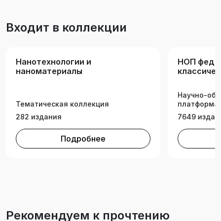
направленностям (профилям): «Диагностика
материалов и наносистем в промышленности»,
Входит в коллекции
«Нанотехнологии и наноматериалы».
Нанотехнологии и
НОП феде
наноматериалы
классичес
университ
Научно-обр
Тематическая коллекция
платформа 
282 издания
7649 издан
Подробнее
Рекомендуем к прочтению