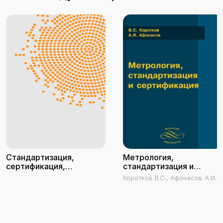
Стандартизация,
Метрология,
сертификация,
стандартизация и
лицензирование
сертификация
Коротков В.С., Афонасов А.И.