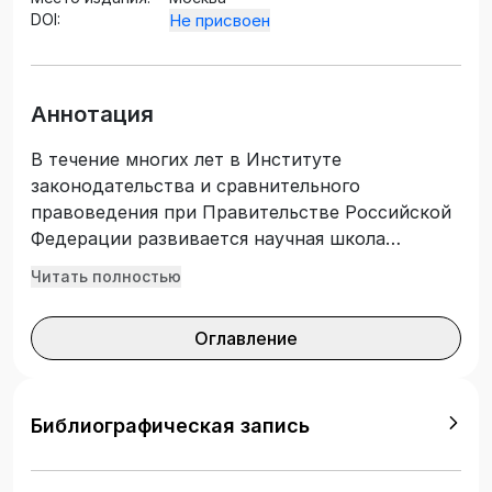
DOI:
Не присвоен
Аннотация
В течение многих лет в Институте
законодательства и сравнительного
правоведения при Правительстве Российской
Федерации развивается научная школа
правотворчества, в рамках которой
Читать полностью
проводятся исследования традиций и новаций
систематизации законодательства различного
Оглавление
уровня и возникающих в связи с этим
теоретических и практических вопросов. К
своему 100-летнему юбилею Институт
публикует две монографии, посвященные
Библиографическая запись
теории систематизации законодательства и
ранее выходившие под редакцией И.С.