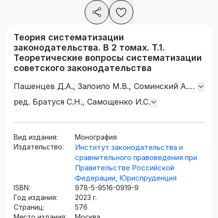
Теория систематизации
законодательства. В 2 томах. Т.1.
Теоретические вопросы систематизации
советского законодательства
Пашенцев Д.А., Залоило М.В., Соминский А.С.,
Самощенко И.С., Лейст О.Э., Кузнецов И.Н.,
ред. Братуся С.Н., Самощенко И.С.
Братусь С.Н., Брауде И Л., Лукьянов А.И.,
Пиголкин А.С., Явич Л.С., Пертцик В.А.,
Попова В.И., Ринг М.П., Мальцман Т.Б.,
Вид издания:
Монография
Пергамент А.И., Астрахан Е.И., Каринский
Издательство:
Институт законодательства и
С.С., Полянская Г.Н., Беляева З.С., Пучинский
сравнительного правоведения при
В.К., Шляпочников А.С., Добровольская Т.Н.,
Правительстве Российской
Федерации, Юриспруденция
Стручков Н.А., Каллистратова Р.Ф.
ISBN:
978-5-9516-0919-9
Год издания:
2023 г.
Страниц:
576
Место издания:
Москва