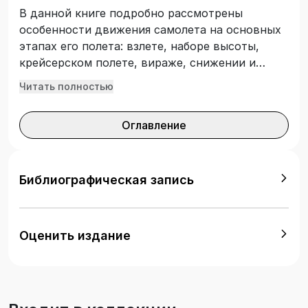
В данной книге подробно рассмотрены
особенности движения самолета на основных
этапах его полета: взлете, наборе высоты,
крейсерском полете, вираже, снижении и
посадке. В доступной и простой форме
Читать полностью
изложены вопросы устойчивости,
управляемости и балансировки самолета в
Оглавление
продольном и боковом каналах. Для учащихся
инженерных классов общеобразовательных
школ, учителей, ведущих занятия в этих
классах, а также широкого круга читателей.
Библиографическая запись
Оценить издание