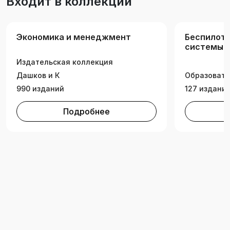
Входит в коллекции
Экономика и менеджмент
Беспилот
системы.
модуль
Издательская коллекция
Дашков и К
Образовате
990 изданий
127 издани
Подробнее