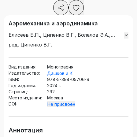
Аэромеханика и аэродинамика
Елисеев Б.П., Ципенко В.Г., Болелов Э.А.,
Гаранина О.Д., Камзолов С.К., Козлов А.И.,
ред. Ципенко В.Г.
Самохин А.В., Сережкина А.А.
Вид издания:
Монография
Издательство:
Дашков и К
ISBN:
978-5-394-05706-9
Год издания:
2024 г.
Страниц:
292
Место издания:
Москва
DOI:
Не присвоен
Аннотация