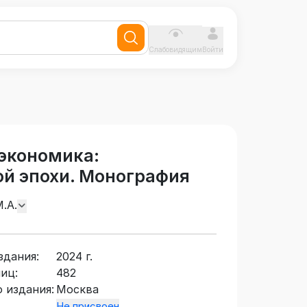
Слабовидящим
Войти
экономика:
ой эпохи. Монография
.А.
здания:
2024 г.
иц:
482
 издания:
Москва
Не присвоен