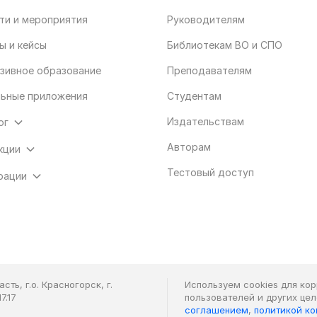
ти и мероприятия
Руководителям
ы и кейсы
Библиотекам ВО и СПО
зивное образование
Преподавателям
ьные приложения
Студентам
Издательствам
ог
Авторам
кции
Тестовый доступ
рации
ть, г.о. Красногорск, г.
Используем cookies для ко
7.17
пользователей и других це
соглашением
,
политикой к