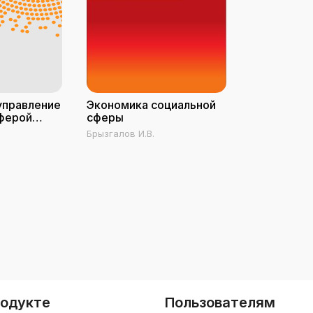
управление
Экономика социальной
ферой
сферы
Брызгалов И.В.
родукте
Пользователям