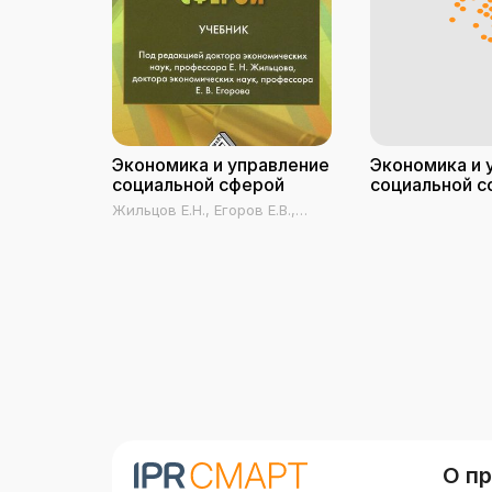
Экономика и управление
Экономика и 
социальной сферой
социальной с
региона
Жильцов Е.Н., Егоров Е.В.,
Науменко Т.В., Восколович
Н.А., Лавров В.А., Лапидус
Л.В., Казаков В.Н., Косова
Ю.А., Романова Н.В., Молчанов
И.Н., Коваленко В.В., Морозов
В.А., Иванов О.И.
О п