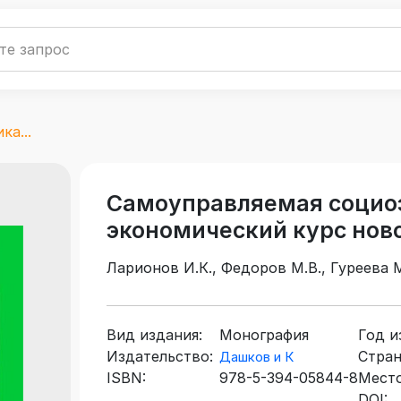
а...
Самоуправляемая социо
экономический курс нов
Ларионов И.К., Федоров М.В., Гуреева М
Вид издания:
Монография
Год и
Издательство:
Стран
Дашков и К
ISBN:
978-5-394-05844-8
Место
DOI: