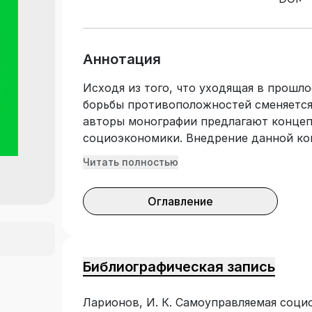
Аннотация
Исходя из того, что уходящая в прошло
борьбы противоположностей сменяется
авторы монографии предлагают конце
социоэкономики. Внедрение данной ко
российскую экономику в направлении 
Читать полностью
человека и существенно повысить эффе
синергии самоуправления трудовых ко
Оглавление
государственного управления многом
как единой синергетической цельность
интересом к познанию, пониманию и о
экономики в качестве составной части
Библиографическая запись
и социума, России и мира.
Ларионов, И. К. Самоуправляемая соци