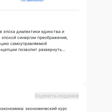
е эпоха диалектики единства и
 эпохой синергии преображения,
пцию самоуправляемой
нцепции позволит развернуть
ведущего здоровый образ жизни
ктивность хозяйствования за счет
ллективов и народно-
ерным общественным производством
ю. Для читателей, движимых глубоким
смыслению проблем развития
 проблем жизнедеятельности человека
Оценить издание
оэкономика: экономический курс