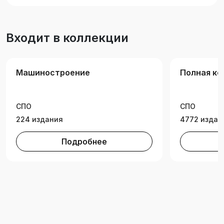
Предназначен для студентов, обучающихся по
укрупненной группе профессий и
специальностей «Машиностроение»,
Входит в коллекции
изучающих дисциплину «Частично
механизированная сварка (наплавка)
плавлением».
Машиностроение
Полная ко
СПО
СПО
224 издания
4772 издан
Подробнее