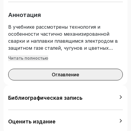
Аннотация
В учебнике рассмотрены технология и
особенности частично механизированной
сварки и наплавки плавящимся электродом в
защитном газе сталей, чугунов и цветных
сплавов, основные технологические приемы
Читать полностью
при выполнении соединений в различных
пространственных положениях шва.
Оглавление
Приведено описание современных сварочных
материалов, профессионального оборудования
и инструмента для частично
механизированной сварки плавлением.
Библиографическая запись
Подготовлен с учетом требований
Федерального государственного
образовательного стандарта среднего
Оценить издание
профессионального образования.