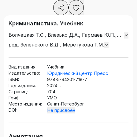
Криминалистика. Учебник
Волчецкая Т.С., Влезько Д.А., Гармаев Ю.П.,
Головин М.В., Грицаев С.И., Данильян С.А.,
ред. Зеленского В.Д., Меретукова Г.М.
Жбанков В.А., Зеленский В.Д., Ищенко Е.В.,
Корчагин А.Ю., Меретуков Г.М., Сабиров Х.А.,
Савельев В.А., Степанов В.В., Шапиро Л.Г.,
Вид издания:
Учебник
Швец С.В., Шелудченко В.И.
Издательство:
Юридический центр Пресс
ISBN:
978-5-94201-718-7
Год издания:
2024 г.
Страниц:
704
Гриф:
УМО
Место издания:
Санкт-Петербург
DOI:
Не присвоен
Аннотация