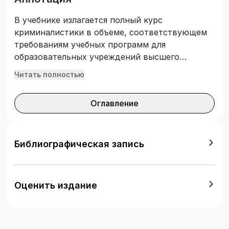
В учебнике излагается полный курс
криминалистики в объеме, соответствующем
требованиям учебных программ для
образовательных учреждений высшего
образования юридического профиля. Отражено
Читать полностью
современное состояние криминалистики,
изложены ее теоретические и
Оглавление
методологические основы, раскрыто
содержание криминалистической техники,
криминалистической тактики, методики
раскрытия преступлений. Учебник
Библиографическая запись
предназначен для студентов юридических
вузов, а также может быть полезен
работникам суда, прокуратуры, органов
Оценить издание
следствия и дознания.